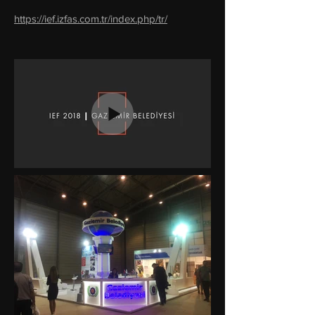
https://ief.izfas.com.tr/index.php/tr/