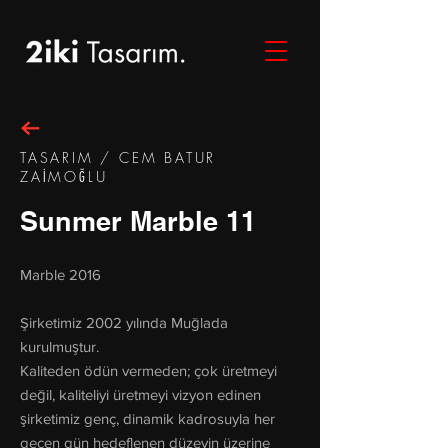
TASARIM / CEM BATUR
ZAİMOĞLU
Sunmer Marble 11
Marble 2016
Şirketimiz 2002 yılında Muğlada
kurulmuştur.
Kaliteden ödün vermeden; çok üretmeyi
değil, kaliteliyi üretmeyi vizyon edinen
şirketimiz genç, dinamik kadrosuyla her
geçen gün hedeflenen düzeyin üzerine